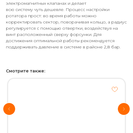
электромагнитных клапанах и делает
всю систему чуть дешевле. Процесс настройки
ротатора прост: во время работы можно
корректировать сектор, поворачивая кольцо, а радиус
регулируется с помощью отвертки, воздействуя на
винт расположенный сверху форсунки. Для
достижения оптимальной работы рекомендуется
поддерживать давление в системе в районе 2,8 бар.
Смотрите также:
Хотите
рассчитать
стоимость
системы
автополива
для своего
участка?
*Используются
собственные
интеллектуальные
технологии