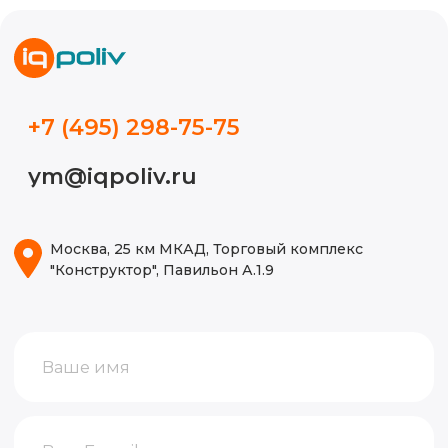
Новости
Кейсы
Видео
Блог
ИП Волынкина Диана Олеговна
Политика конфиденциальности
ИНН 772471971498
ОГРНИП 316774600130474
© 2015-2026, Все права защищены