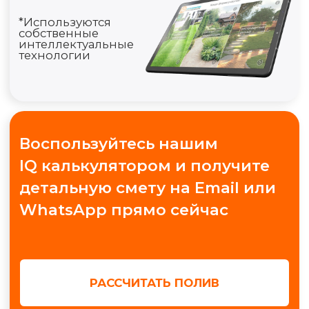
Воспользуйтесь нашим
IQ калькулятором и получите
детальную смету на Email или
WhatsApp прямо сейчас
РАССЧИТАТЬ ПОЛИВ
Полезные ресурсы
<
>