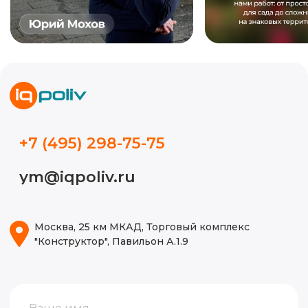
+7
Получить консультацию
МЫ В СОЦ. СЕТЯХ
Обучение автополиву
Проектирование
Контакты
Новости
Кейсы
Видео
Блог
ИП Волынкина Диана Олеговна
Политика конфиденциальности
ИНН 772471971498
ОГРНИП 316774600130474