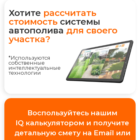
Воспользуйтесь нашим
IQ калькулятором и получите
детальную смету на Email или
WhatsApp прямо сейчас
РАССЧИТАТЬ ПОЛИВ
+7 (495) 298-75-75
ym@iqpoliv.ru
Москва, 25 км МКАД, Торговый комплекс
"Конструктор", Павильон А.1.9