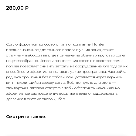
280,00
₽
В корзину
Сопло, форсунка полосового типа от компании Hunter,
предназначенное для точного полива в узких зонах, станет
отличным выбором там, где применение обычных круговых сопел
нецелесообразно. Использование таких сопел в проекте системы
Хотите
рассчитать
полива позволяет снизить затраты на оборудование, благодаря их
способности эффективно поливать узкие пространства. Настройка
стоимость
системы
радиуса орошения без проблем осуществляется через верхний
автополива
для своего
винт находящийся сверху сопла. Всё, что нужно для этого —
участка?
стандартная плоская отвертка. Чтобы обеспечить максимально
эффективное распределение воды, желательно поддерживать
*Используются
давление в системе около 2,1 бар.
собственные
интеллектуальные
технологии
Смотрите также: