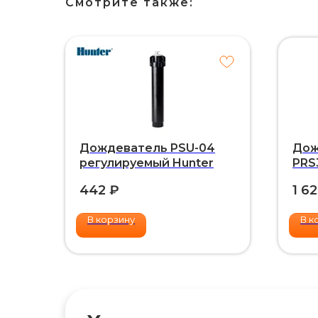
Смотрите также:
Дождеватель PSU-04
Дож
регулируемый Hunter
PRS
442
₽
1 6
В корзину
В к