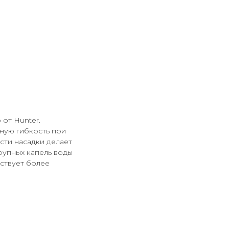
 от Hunter.
ьную гибкость при
сти насадки делает
рупных капель воды
ствует более