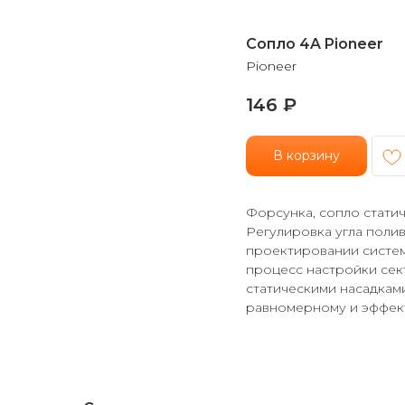
Cопло 4A Pioneer
Pioneer
146
₽
В корзину
Форсунка, сопло статич
Регулировка угла полив
проектировании систем
процесс настройки сек
статическими насадкам
равномерному и эффек