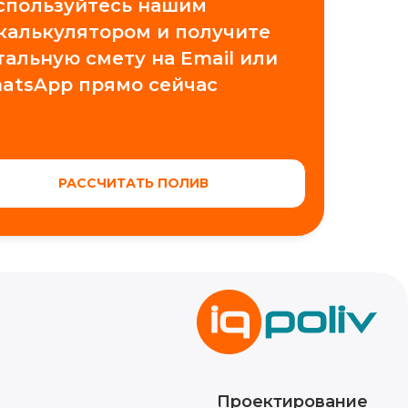
спользуйтесь нашим
 калькулятором и получите
тальную смету на Email или
atsApp прямо сейчас
РАССЧИТАТЬ ПОЛИВ
Проектирование
Обучение автополиву
Контакты
Новости
Видео
Кейсы
Блог