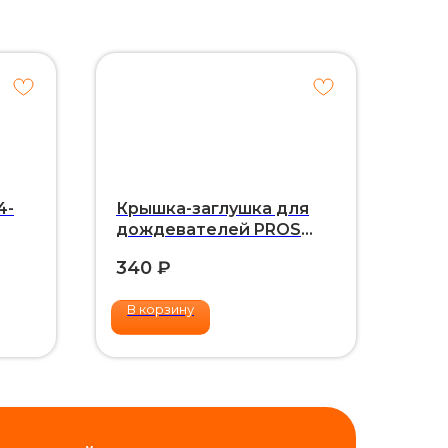
4-
Крышка-заглушка для
дождевателей PROS
Hunter
340
₽
В корзину