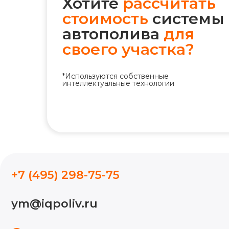
Хотите
рассчитать
стоимость
системы
автополива
для
своего участка?
*Используются собственные
+7 (495) 298-75-75
интеллектуальные технологии
ym@iqpoliv.ru
Москва, 25 км МКАД, Торговый
комплекс "Конструктор", Павильон А.1.9
МЫ В СОЦ. СЕТЯХ