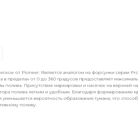
еское от Pioneer. Является аналогом на форсунки серии Pro
а в пределах от 0 до 360 градусов предоставляет максимал
ы полива. Присутствие маркировки и насечек на верхней ча
тора полива легким и удобным. Благодаря формированию к
и уменьшается вероятность образования тумана, что способ
тивному поливу.