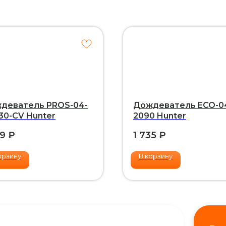
деватель PROS-04-
Дождеватель ECO-0
30-CV Hunter
2090 Hunter
29
₽
1 735
₽
орзину
В корзину