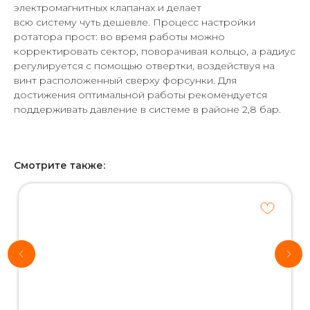
электромагнитных клапанах и делает
всю систему чуть дешевле. Процесс настройки
ротатора прост: во время работы можно
корректировать сектор, поворачивая кольцо, а радиус
регулируется с помощью отвертки, воздействуя на
винт расположенный сверху форсунки. Для
достижения оптимальной работы рекомендуется
поддерживать давление в системе в районе 2,8 бар.
Смотрите также:
Хотите
рассчитать
стоимость
системы
автополива
для своего
участка?
*Используются
собственные
интеллектуальные
технологии