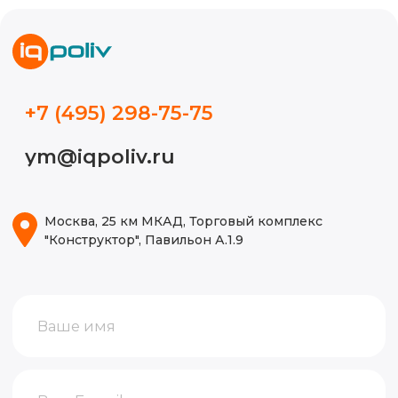
Новости
Кейсы
Видео
Блог
ИП Волынкина Диана Олеговна
Политика конфиденциальности
ИНН 772471971498
ОГРНИП 316774600130474
© 2015-2026, Все права защищены