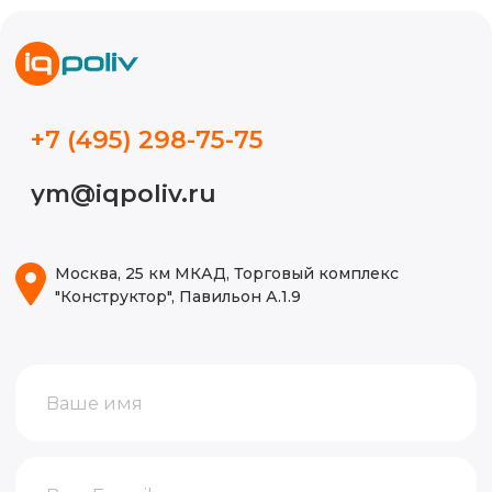
Новости
Кейсы
Видео
Блог
ИП Волынкина Диана Олеговна
Политика конфиденциальности
ИНН 772471971498
ОГРНИП 316774600130474
© 2015-2026, Все права защищены