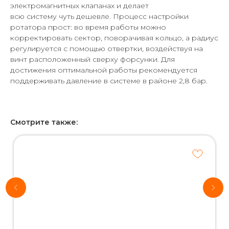
электромагнитных клапанах и делает
всю систему чуть дешевле. Процесс настройки
ротатора прост: во время работы можно
корректировать сектор, поворачивая кольцо, а радиус
регулируется с помощью отвертки, воздействуя на
винт расположенный сверху форсунки. Для
достижения оптимальной работы рекомендуется
поддерживать давление в системе в районе 2,8 бар.
Смотрите также:
Хотите
рассчитать
стоимость
системы
автополива
для своего
участка?
*Используются
собственные
интеллектуальные
технологии