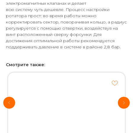
электромагнитных клапанах и делает
всю систему чуть дешевле. Процесс настройки
ротатора прост: во время работы можно
корректировать сектор, поворачивая кольцо, а радиус
регулируется с помощью отвертки, воздействуя на
винт расположенный сверху форсунки. Для
достижения оптимальной работы рекомендуется
поддерживать давление в системе в районе 2,8 бар.
Смотрите также:
Хотите
рассчитать
стоимость
системы
автополива
для своего
участка?
*Используются
собственные
интеллектуальные
технологии