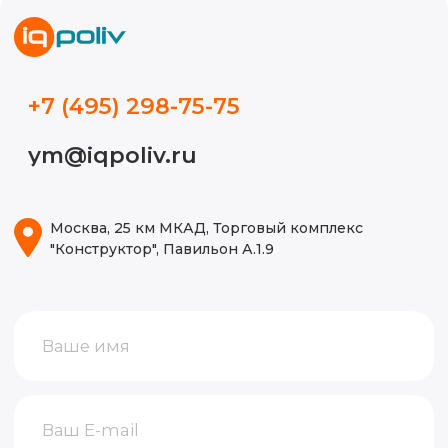
Кейсы
Видео
Блог
ИП Волынкина Диана Олеговна
Политика конфиденциальности
ИНН 772471971498
ОГРНИП 316774600130474
© 2015-2026, Все права защищены