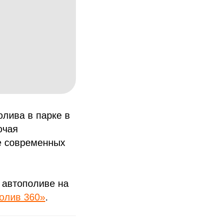
олива в парке в
ючая
е современных
в автополиве на
олив 360»
.