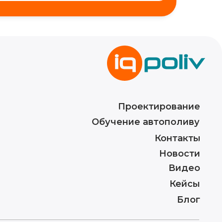
Проектирование
Обучение автополиву
Контакты
Новости
Видео
Кейсы
Блог
ИП Волынкина Диана Олеговна
ИНН 772471971498
ОГРНИП 316774600130474