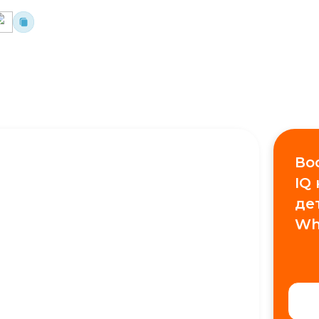
Во
IQ
де
Wh