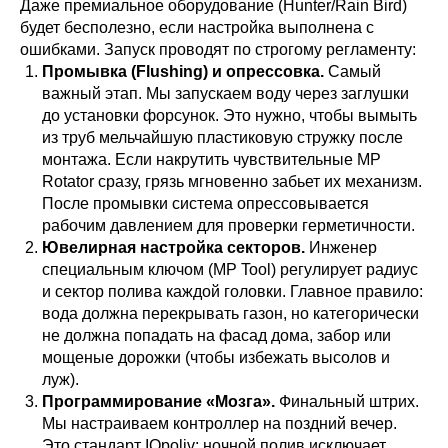
Даже премиальное оборудование (Hunter/Rain Bird)
будет бесполезно, если настройка выполнена с
Хотите
рассчитать
ошибками. Запуск проводят по строгому регламенту:
стоимость
системы
Промывка (Flushing) и опрессовка.
Самый
автополива
для своего
важный этап. Мы запускаем воду через заглушки
участка?
до установки форсунок. Это нужно, чтобы вымыть
из труб мельчайшую пластиковую стружку после
*Используются
монтажа. Если накрутить чувствительные MP
собственные
интеллектуальные
Rotator сразу, грязь мгновенно забьет их механизм.
технологии
После промывки система опрессовывается
рабочим давлением для проверки герметичности.
Ювелирная настройка секторов.
Инженер
специальным ключом (MP Tool) регулирует радиус
Воспользуйтесь нашим
и сектор полива каждой головки. Главное правило:
IQ калькулятором и получите
вода должна перекрывать газон, но категорически
детальную смету на Email или
не должна попадать на фасад дома, забор или
WhatsApp прямо сейчас
мощеные дорожки (чтобы избежать высолов и
луж).
Программирование «Мозга».
Финальный штрих.
Мы настраиваем контроллер на поздний вечер.
РАССЧИТАТЬ ПОЛИВ
Это стандарт IQpoliv: ночной полив исключает