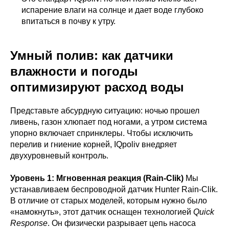
испарение влаги на солнце и дает воде глубоко
впитаться в почву к утру.
Умный полив: как датчики
влажности и погоды
+7 (495) 298-75-75
оптимизируют расход воды
ym@iqpoliv.ru
Представьте абсурдную ситуацию: ночью прошел
Москва, 25 км МКАД, Торговый комплекс
ливень, газон хлюпает под ногами, а утром система
"Конструктор", Павильон А.1.9
упорно включает спринклеры. Чтобы исключить
перелив и гниение корней, IQpoliv внедряет
двухуровневый контроль.
Уровень 1: Мгновенная реакция (Rain-Clik)
Мы
устанавливаем беспроводной датчик Hunter Rain-Clik.
В отличие от старых моделей, которым нужно было
«намокнуть», этот датчик оснащен технологией
Quick
+7
Response
. Он физически разрывает цепь насоса