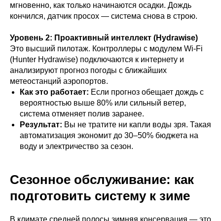
мгновенно, как только начинаются осадки. Дождь
кончился, датчик просох — система снова в строю.
Получить консультацию
Уровень 2: Проактивный интеллект (Hydrawise)
МЫ В СОЦ. СЕТЯХ
Это высший пилотаж. Контроллеры с модулем Wi-Fi
(Hunter Hydrawise) подключаются к интернету и
анализируют прогноз погоды с ближайших
метеостанций аэропортов.
Обучение автополиву
Как это работает:
Если прогноз обещает дождь с
Проектирование
вероятностью выше 80% или сильный ветер,
Контакты
система отменяет полив заранее.
Новости
Результат:
Вы не тратите ни капли воды зря. Такая
Кейсы
автоматизация экономит до 30–50% бюджета на
Видео
воду и электричество за сезон.
Блог
ИП Волынкина Диана Олеговна
Политика конфиденциальности
ИНН 772471971498
Сезонное обслуживание: как
ОГРНИП 316774600130474
подготовить систему к зиме
© 2015-2026, Все права защищены
В климате средней полосы зимняя консервация — это