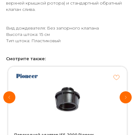
верхней крышкой ротора) и стандартный обратный
клапан слива.
Вид дождевателя: Без запорного клапана
Высота штока: 15 см
Тип штока: Пластиковый
Смотрите также:
Хотите
рассчитать
стоимость
системы
автополива
для своего
участка?
*Используются
собственные
интеллектуальные
технологии
Переходной адаптер ISS-2000 Pioneer