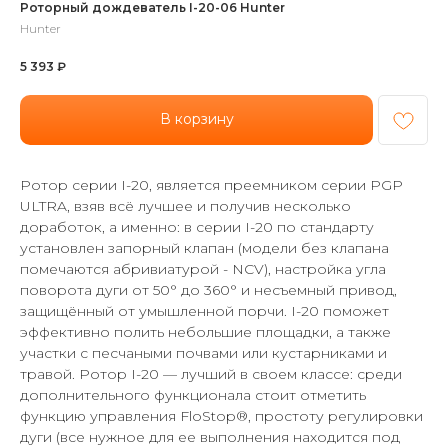
Роторный дождеватель I-20-06 Hunter
Hunter
5 393
₽
В корзину
Ротор серии I-20, является преемником серии PGP
ULTRA, взяв всё лучшее и получив несколько
доработок, а именно: в серии I-20 по стандарту
установлен запорный клапан (модели без клапана
помечаются абривиатурой - NCV), настройка угла
поворота дуги от 50° до 360° и несъемный привод,
защищённый от умышленной порчи. I-20 поможет
эффективно полить небольшие площадки, а также
участки с песчаными почвами или кустарниками и
травой. Ротор I-20 — лучший в своем классе: среди
дополнительного функционала стоит отметить
функцию управления FloStop®, простоту регулировки
дуги (все нужное для ее выполнения находится под