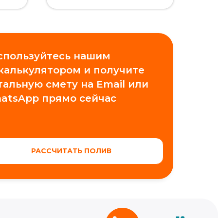
спользуйтесь нашим
 калькулятором и получите
тальную смету на Email или
atsApp прямо сейчас
РАССЧИТАТЬ ПОЛИВ
Проектирование
Обучение автополиву
Контакты
Новости