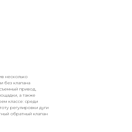
ив несколько
ли без клапана
есъемный привод,
ощадки, а также
оем классе: среди
тоту регулировки дуги
тный обратный клапан