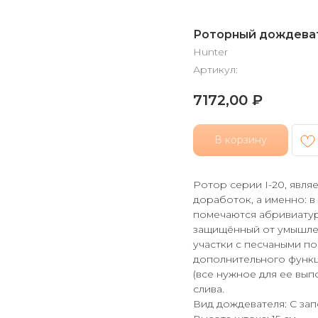
Роторный дождевате
Hunter
Артикул:
7172,00
₽
В корзину
Ротор серии I-20, явля
доработок, а именно: в
помечаются абривиатуро
защищённый от умышлен
участки с песчаными по
дополнительного функц
(все нужное для ее вы
слива.
Вид дождевателя: С за