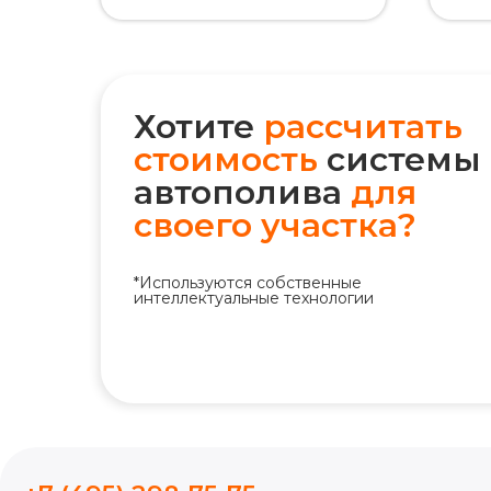
Хотите
рассчитать
стоимость
системы
автополива
для
своего участка?
+7 (495) 298-75-75
*Используются собственные
интеллектуальные технологии
ym@iqpoliv.ru
Москва, 25 км МКАД, Торговый
комплекс "Конструктор", Павильон А.1.9
МЫ В СОЦ. СЕТЯХ