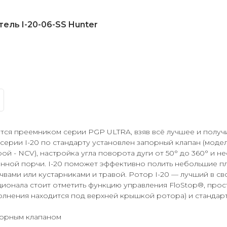
ль I-20-06-SS Hunter
ется преемником серии PGP ULTRA, взяв всё лучшее и получ
 серии I-20 по стандарту установлен запорный клапан (моде
й - NCV), настройка угла поворота дуги от 50° до 360° и н
ной порчи. I-20 поможет эффективно полить небольшие пл
чвами или кустарниками и травой. Ротор I-20 — лучший в св
ионала стоит отметить функцию управления FloStop®, прос
полнения находится под верхней крышкой ротора) и стандар
порным клапаном