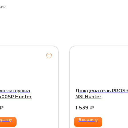
кий
ло-заглушка
Дождеватель PROS-
400SP Hunter
NSI Hunter
₽
1 539
₽
орзину
В корзину