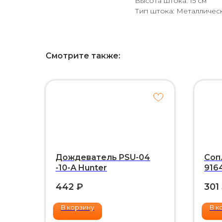
Высота штока: 15 см
Тип штока: Металличес
Смотрите также:
Дождеватель PSU-04
Соп
-10-А Hunter
916
442
₽
301
В корзину
В к