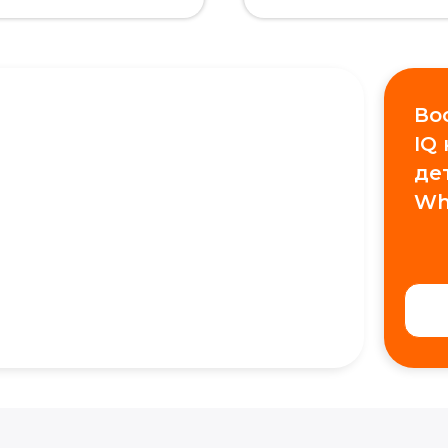
Во
IQ
де
Wh
+7