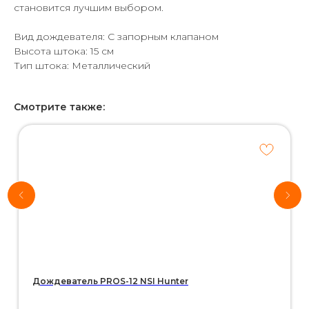
становится лучшим выбором.
Вид дождевателя: С запорным клапаном
Высота штока: 15 см
Тип штока: Металлический
Смотрите также:
Хотите
рассчитать
стоимость
системы
автополива
для своего
участка?
*Используются
собственные
интеллектуальные
технологии
Дождеватель PROS-12 NSI Hunter
Воспользуйтесь нашим