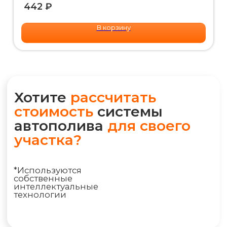
IQ калькулятором и получите
442
₽
детальную смету на Email или
WhatsApp прямо сейчас
В корзину
РАССЧИТАТЬ ПОЛИВ
+7 (495) 298-75-75
ym@iqpoliv.ru
Москва, 25 км МКАД, Торговый комплекс
"Конструктор", Павильон А.1.9