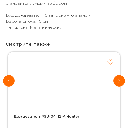
становится лучшим выбором.
Вид дождевателя: С запорным клапаном
Высота штока: 10 см
Тип штока: Металлический
Смотрите также:
Хотите
рассчитать
стоимость
системы
автополива
для своего
участка?
*Используются
собственные
интеллектуальные
технологии
Дождеватель PSU-04 -12-А Hunter
Воспользуйтесь нашим