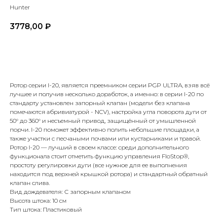
Hunter
3778,00
₽
В корзину
Ротор серии I-20, является преемником серии PGP ULTRA, взяв всё
лучшее и получив несколько доработок, а именно: в серии I-20 по
стандарту установлен запорный клапан (модели без клапана
помечаются абривиатурой - NCV), настройка угла поворота дуги от
50° до 360° и несъемный привод, защищённый от умышленной
порчи. I-20 поможет эффективно полить небольшие площадки, а
также участки с песчаными почвами или кустарниками и травой.
Хотите
рассчитать
Ротор I-20 — лучший в своем классе: среди дополнительного
стоимость
системы
функционала стоит отметить функцию управления FloStop®,
автополива
для своего
простоту регулировки дуги (все нужное для ее выполнения
участка?
находится под верхней крышкой ротора) и стандартный обратный
клапан слива.
Вид дождевателя: С запорным клапаном
*Используются
собственные
Высота штока: 10 см
интеллектуальные
Тип штока: Пластиковый
технологии