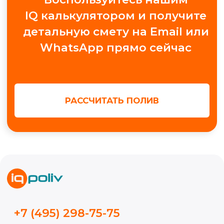
Получить консультацию
МЫ В СОЦ. СЕТЯХ
Обучение автополиву
Проектирование
Контакты
Новости
Кейсы
Видео
Блог
ИП Волынкина Диана Олеговна
Политика конфиденциальности
ИНН 772471971498
ОГРНИП 316774600130474
© 2015-2026, Все права защищены