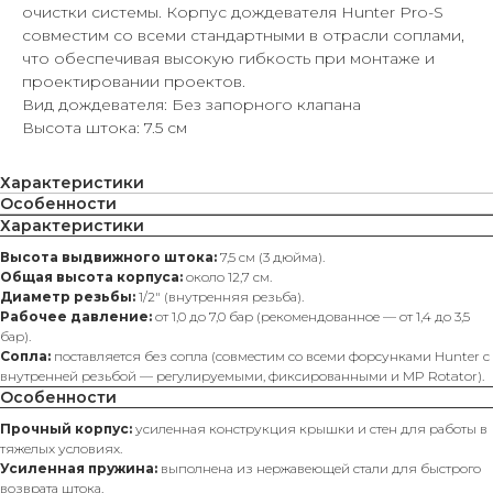
очистки системы. Корпус дождевателя Hunter Pro-S
совместим со всеми стандартными в отрасли соплами,
что обеспечивая высокую гибкость при монтаже и
проектировании проектов.
Вид дождевателя: Без запорного клапана
Высота штока: 7.5 см
Характеристики
Особенности
Характеристики
Высота выдвижного штока:
7,5 см (3 дюйма).
Общая высота корпуса:
около 12,7 см.
Диаметр резьбы:
1/2" (внутренняя резьба).
Рабочее давление:
от 1,0 до 7,0 бар (рекомендованное — от 1,4 до 3,5
бар).
Сопла:
поставляется без сопла (совместим со всеми форсунками Hunter с
внутренней резьбой — регулируемыми, фиксированными и MP Rotator).
Особенности
Прочный корпус:
усиленная конструкция крышки и стен для работы в
тяжелых условиях.
Усиленная пружина:
выполнена из нержавеющей стали для быстрого
возврата штока.