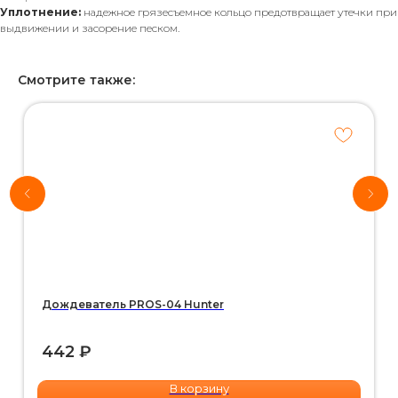
Уплотнение:
надежное грязесъемное кольцо предотвращает утечки при
Хотите
рассчитать
выдвижении и засорение песком.
стоимость
системы
автополива
для своего
участка?
Смотрите также:
*Используются
собственные
интеллектуальные
технологии
Воспользуйтесь нашим
IQ калькулятором и получите
детальную смету на Email или
WhatsApp прямо сейчас
Дождеватель PROS-04 Hunter
442
₽
РАССЧИТАТЬ ПОЛИВ
В корзину