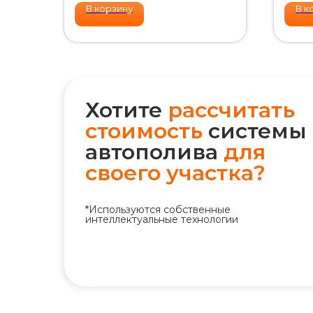
В корзину
В к
Хотите
рассчитать
стоимость
системы
автополива
для
своего участка?
+7 (495) 298-75-75
*Используются собственные
интеллектуальные технологии
ym@iqpoliv.ru
Москва, 25 км МКАД, Торговый
комплекс "Конструктор", Павильон А.1.9