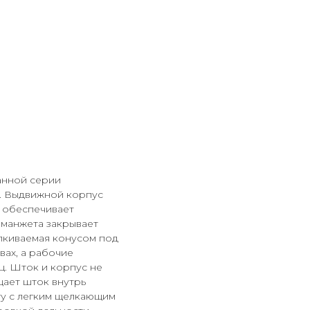
анной серии
и. Выдвижной корпус
 обеспечивает
 манжета закрывает
лкиваемая конусом под
вах, а рабочие
ц. Шток и корпус не
щает шток внутрь
ту с легким щелкающим