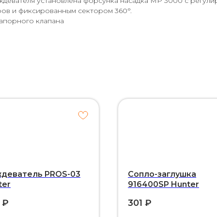
ждевателя установлена форсунка насадка MP 3000 с регули
етров и фиксированным сектором 360°.
запорного клапана
деватель PROS-03
Сопло-заглушка
ter
916400SP Hunter
₽
301
₽