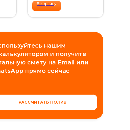
В корзину
спользуйтесь нашим
 калькулятором и получите
тальную смету на Email или
atsApp прямо сейчас
РАССЧИТАТЬ ПОЛИВ
Проектирование
Обучение автополиву
Контакты