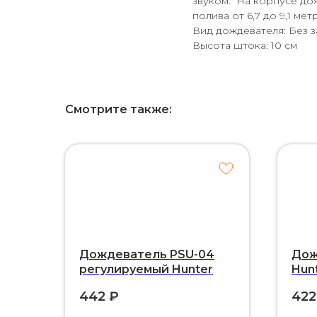
звуком. На корпусе до
полива от 6,7 до 9,1 м
Вид дождевателя: Без 
Высота штока: 10 см
Смотрите также:
Дождеватель PSU-04
Дож
регулируемый Hunter
Hun
442
₽
422