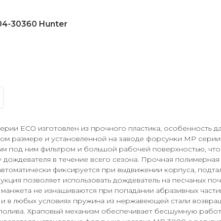
4-30360 Hunter
рии ECO изготовлен из прочного пластика, особенность д
ном размере и установленной на заводе форсунки MP сери
м под ним фильтром и большой рабочей поверхностью, что
дождевателя в течение всего сезона. Прочная полимерная
автоматически фиксируется при выдвижении корпуса, подта
укция позволяет использовать дождеватель на песчаных поч
 манжета не изнашиваются при попадании абразивных части
и в любых условиях пружина из нержавеющей стали возвра
полива. Храповый механизм обеспечивает бесшумную рабо