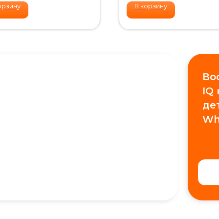
орзину
В корзину
Во
IQ
де
Wh
+7