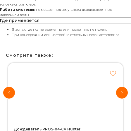
головке спринклера.
Работа системы:
не мешает подъему штока дождевателя под
давлением воды.
Где применяется
В зонах, где полив временно или постоянно не нужен.
При консервации или настройке отдельных веток автополива.
Смотрите также:
Хотите
рассчитать
стоимость
системы
автополива
для своего
участка?
*Используются
собственные
интеллектуальные
технологии
Дождеватель PROS-04-CV Hunter