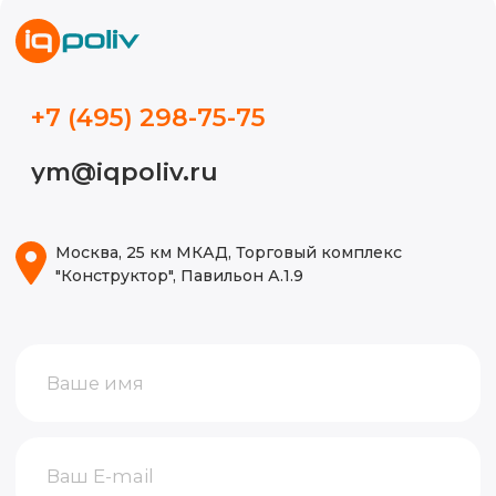
Кейсы
Видео
Блог
ИП Волынкина Диана Олеговна
Политика конфиденциальности
ИНН 772471971498
ОГРНИП 316774600130474
© 2015-2026, Все права защищены