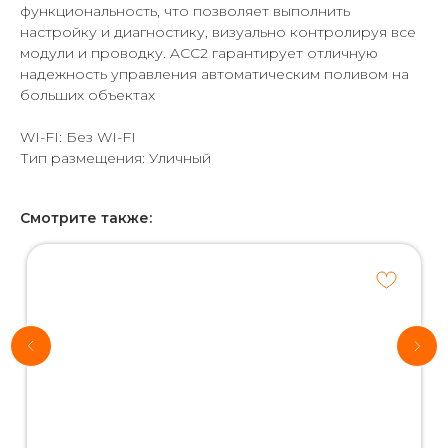
функциональность, что позволяет выполнить
настройку и диагностику, визуально контролируя все
модули и проводку. ACC2 гарантирует отличную
надежность управления автоматическим поливом на
больших объектах
WI-FI: Без WI-FI
Тип размещения: Уличный
Смотрите также:
Хотите
рассчитать
стоимость
системы
автополива
для своего
участка?
*Используются
собственные
интеллектуальные
технологии