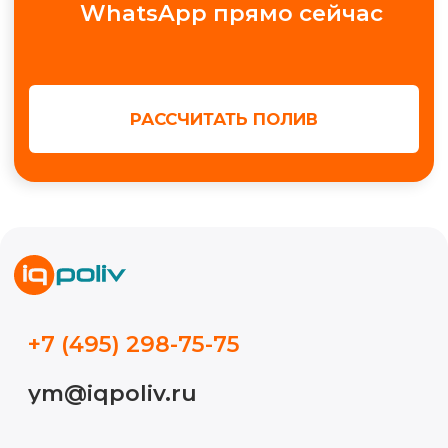
+7
Получить консультацию
МЫ В СОЦ. СЕТЯХ
Обучение автополиву
Проектирование
Контакты
Новости
Кейсы
Видео
Блог
ИП Волынкина Диана Олеговна
Политика конфиденциальности
ИНН 772471971498
ОГРНИП 316774600130474
© 2015-2026, Все права защищены