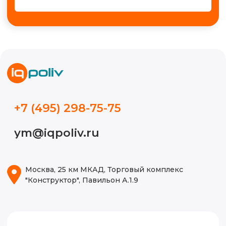
+7
Получить консультацию
МЫ В СОЦ. СЕТЯХ
Обучение автополиву
Проектирование
Контакты
Новости
Кейсы
Видео
Блог
ИП Волынкина Диана Олеговна
Политика конфиденциальности
ИНН 772471971498
ОГРНИП 316774600130474