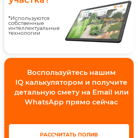
РАССЧИТАТЬ ПОЛИВ
+7 (495) 298-75-75
ym@iqpoliv.ru
Москва, 25 км МКАД, Торговый комплекс
"Конструктор", Павильон А.1.9