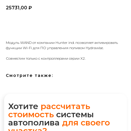
25731,00
₽
В корзину
Хотите
рассчитать
Модуль WAND от компании Hunter ind. позволяет активировать
стоимость
системы
функции Wi-Fi для ПО управления поливом Hydrawise.
автополива
для своего
участка?
Совместим только с контроллерами серии X2.
*Используются
собственные
Смотрите также:
интеллектуальные
технологии
Воспользуйтесь нашим
IQ калькулятором и получите
детальную смету на Email или
WhatsApp прямо сейчас