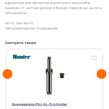
вариантом для проектов различного масштаба,
начиная от частных домов и бизнес-парков до школ и
питомников.
WI-FI: Без WI-FI
Тип размещения: Помещение
Смотрите также:
Хотите
рассчитать
стоимость
системы
автополива
для своего
участка?
*Используются
собственные
интеллектуальные
технологии
Дождеватель PSU-04 -15-А Hunter
Воспользуйтесь нашим