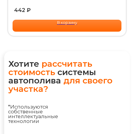
IQ калькулятором и получите
442
₽
детальную смету на Email или
WhatsApp прямо сейчас
В корзину
РАССЧИТАТЬ ПОЛИВ
+7 (495) 298-75-75
ym@iqpoliv.ru
Москва, 25 км МКАД, Торговый комплекс
"Конструктор", Павильон А.1.9