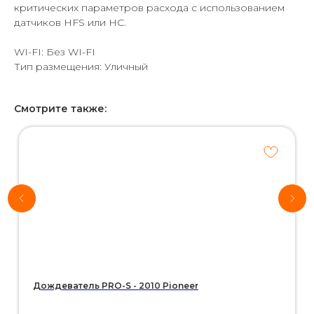
критических параметров расхода с использованием
датчиков HFS или HC.
WI-FI: Без WI-FI
Тип размещения: Уличный
Смотрите также:
Хотите
рассчитать
стоимость
системы
автополива
для своего
участка?
*Используются
собственные
интеллектуальные
технологии
Дождеватель PRO-S - 2010 Pioneer
Воспользуйтесь нашим