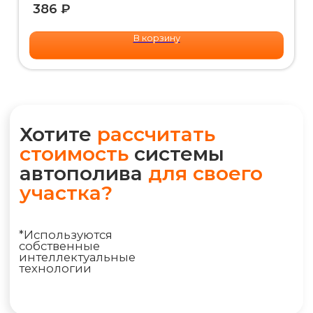
IQ калькулятором и получите
386
₽
детальную смету на Email или
WhatsApp прямо сейчас
В корзину
РАССЧИТАТЬ ПОЛИВ
+7 (495) 298-75-75
ym@iqpoliv.ru
Москва, 25 км МКАД, Торговый комплекс
"Конструктор", Павильон А.1.9