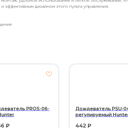
 монтаж, удобное использование и легкое обслуживание, чт
и эффективным дизайном этого пульта управления.
щение
деватель PROS-06-
Дождеватель PSU-0
Hunter
регулируемый Hunte
66
₽
442
₽