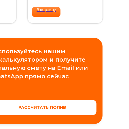
В корзину
спользуйтесь нашим
 калькулятором и получите
тальную смету на Email или
atsApp прямо сейчас
РАССЧИТАТЬ ПОЛИВ
Проектирование
Обучение автополиву