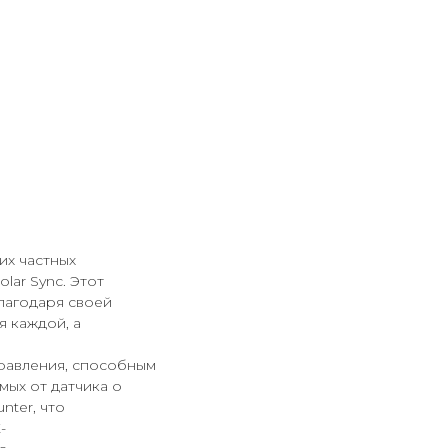
их частных
ar Sync. Этот
лагодаря своей
 каждой, а
правления, способным
мых от датчика о
nter, что
-