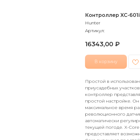
Контроллер XC-601i
Hunter
Артикул:
16343,00
₽
В корзину
Простой в использован
приусадебных участков 
контроллер представля
простой настройке. Он
максимальное время ра
революционного датчика
автоматически регулир
текущей погоде. X-Core
предоставляет возможн