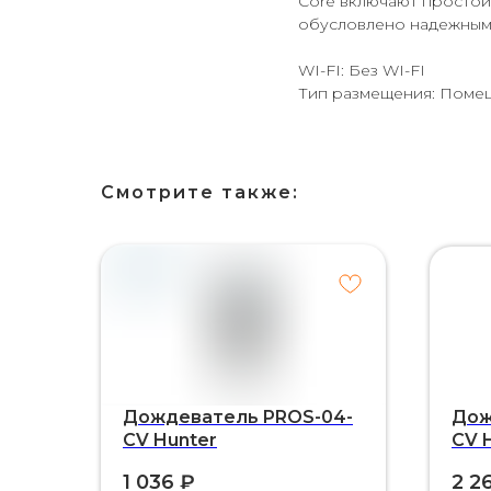
Core включают простой
обусловлено надежным 
WI-FI: Без WI-FI
Тип размещения: Поме
Смотрите также:
Дождеватель PROS-04-
Дож
CV Hunter
CV 
1 036
₽
2 2