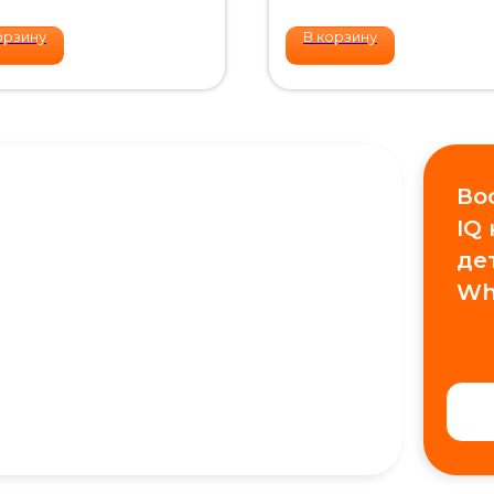
орзину
В корзину
Во
IQ
де
Wh