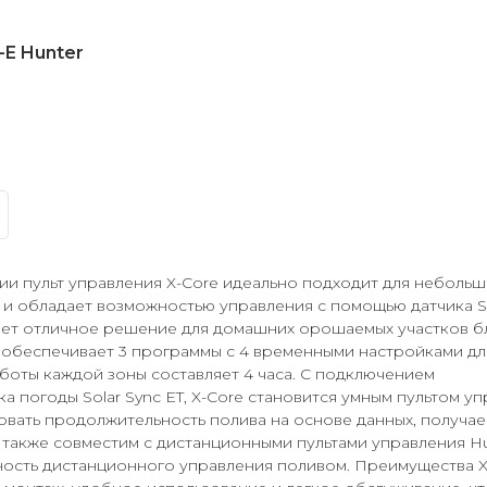
-E Hunter
ии пульт управления X-Core идеально подходит для небольш
и обладает возможностью управления с помощью датчика Sol
ет отличное решение для домашних орошаемых участков б
 обеспечивает 3 программы с 4 временными настройками для
боты каждой зоны составляет 4 часа. С подключением
 погоды Solar Sync ET, X-Core становится умным пультом у
овать продолжительность полива на основе данных, получае
 также совместим с дистанционными пультами управления Hu
ость дистанционного управления поливом. Преимущества X