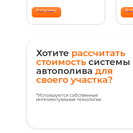
В корзину
В к
Хотите
рассчитать
стоимость
системы
автополива
для
своего участка?
+7 (495) 298-75-75
*Используются собственные
интеллектуальные технологии
ym@iqpoliv.ru
Москва, 25 км МКАД, Торговый
комплекс "Конструктор", Павильон А.1.9