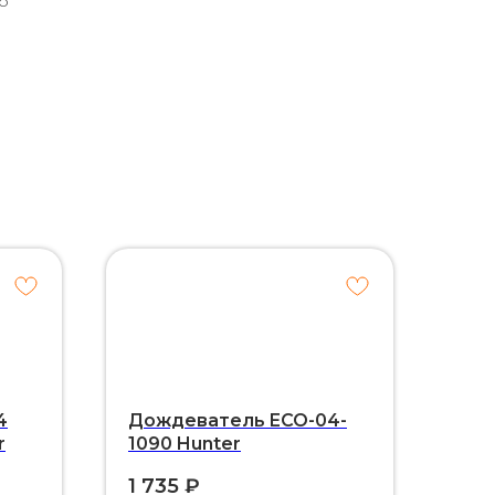
о
4
Дождеватель ECO-04-
r
1090 Hunter
1 735
₽